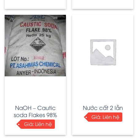
NaOH – Cautic
Nước cất 2 lần
soda Flakes 98%
Giá:
Liên hệ
Giá:
Liên hệ