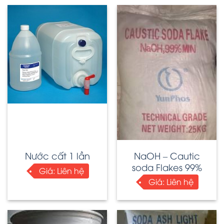
NaOH – Cautic
Nước cất 1 lần
soda Flakes 99%
Giá:
Liên hệ
Giá:
Liên hệ