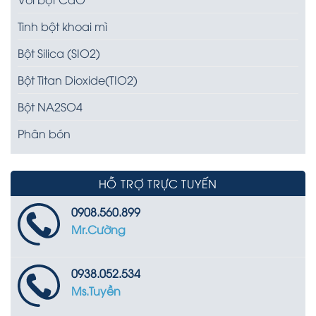
Tinh bột khoai mì
Bột Silica (SIO2)
Bột Titan Dioxide(TIO2)
Bột NA2SO4
Phân bón
HỖ TRỢ TRỰC TUYẾN
0908.560.899
Mr.Cường
0938.052.534
Ms.Tuyền