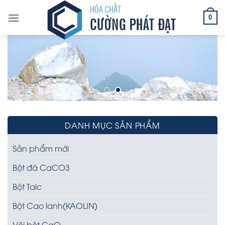
Bỏ
qua
0
nội
dung
DANH MỤC SẢN PHẨM
Sản phẩm mới
Bột đá CaCO3
Bột Talc
Bột Cao lanh(KAOLIN)
Vôi bột CaO