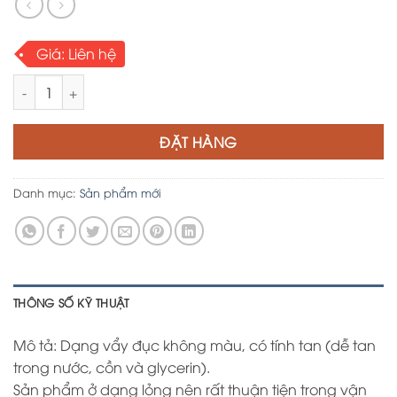
Giá:
Liên hệ
NaOH - Cautic soda Flakes 99% số lượng
ĐẶT HÀNG
Danh mục:
Sản phẩm mới
THÔNG SỐ KỸ THUẬT
Mô tả: Dạng vẩy đục không màu, có tính tan (dễ tan
trong nước, cồn và glycerin).
Sản phẩm ở dạng lỏng nên rất thuận tiện trong vận