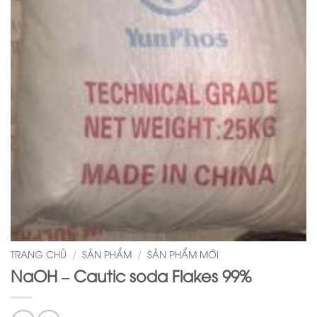
TRANG CHỦ
/
SẢN PHẨM
/
SẢN PHẨM MỚI
NaOH – Cautic soda Flakes 99%