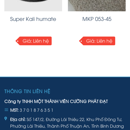
Super Kali humate
MKP 053-45
Giá:
Liên hệ
Giá:
Liên hệ
THÔNG TIN LIÊN HỆ
Công ty TNHH MỘT THÀNH VIÊN CƯỜNG PHÁT ĐẠT
MST:
3 7 0 1 8 7 6 3 5 1
Địa chỉ:
Số 147/2, Đường Lái Thiêu 22, Khu Phố Đông Tư,
Phường Lái Thiêu, Thành Phố Thuận An, Tỉnh Bình Dương