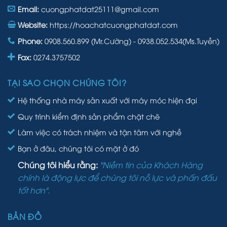
Email:
cuongphatdat25111@gmail.com
Website:
https://hoachatcuongphatdat.com
Phone:
0908.560.899 (Mr.Cường) - 0938.052.534(Ms.Tuyền)
Fax:
0274.3757502
TẠI SAO CHỌN CHÚNG TÔI?
Hệ thống nhà máy sản xuất với máy móc hiện đại
Quy trình kiểm định sản phẩm chặt chẽ
Làm việc có trách nhiệm và tận tâm với nghề
Bạn ở đâu, chúng tôi có mặt ở đó
Chúng tôi hiểu rằng:
"Niềm tin của Khách Hàng
chính là động lực để chúng tôi nỗ lực và phấn đấu
tốt hơn".
BẢN ĐỒ