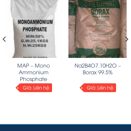
MAP – Mono
Na2B4O7.10H2O –
Ammonium
Borax 99.5%
Phosphate
Giá:
Liên hệ
Giá:
Liên hệ