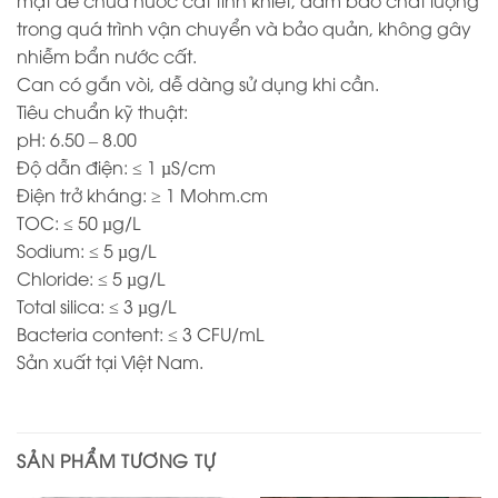
mặt để chứa nước cất tinh khiết, đảm bảo chất lượng
trong quá trình vận chuyển và bảo quản, không gây
nhiễm bẩn nước cất.
Can có gắn vòi, dễ dàng sử dụng khi cần.
Tiêu chuẩn kỹ thuật:
pH: 6.50 – 8.00
Độ dẫn điện: ≤ 1 µS/cm
Điện trở kháng: ≥ 1 Mohm.cm
TOC: ≤ 50 µg/L
Sodium: ≤ 5 µg/L
Chloride: ≤ 5 µg/L
Total silica: ≤ 3 µg/L
Bacteria content: ≤ 3 CFU/mL
Sản xuất tại Việt Nam.
SẢN PHẨM TƯƠNG TỰ