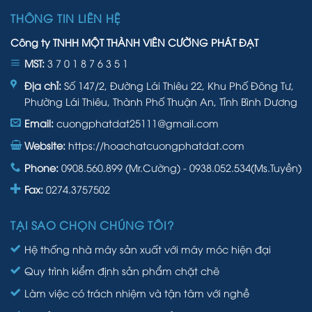
THÔNG TIN LIÊN HỆ
Công ty TNHH MỘT THÀNH VIÊN CƯỜNG PHÁT ĐẠT
MST:
3 7 0 1 8 7 6 3 5 1
Địa chỉ:
Số 147/2, Đường Lái Thiêu 22, Khu Phố Đông Tư,
Phường Lái Thiêu, Thành Phố Thuận An, Tỉnh Bình Dương
Email:
cuongphatdat25111@gmail.com
Website:
https://hoachatcuongphatdat.com
Phone:
0908.560.899 (Mr.Cường) - 0938.052.534(Ms.Tuyền)
Fax:
0274.3757502
TẠI SAO CHỌN CHÚNG TÔI?
Hệ thống nhà máy sản xuất với máy móc hiện đại
Quy trình kiểm định sản phẩm chặt chẽ
Làm việc có trách nhiệm và tận tâm với nghề