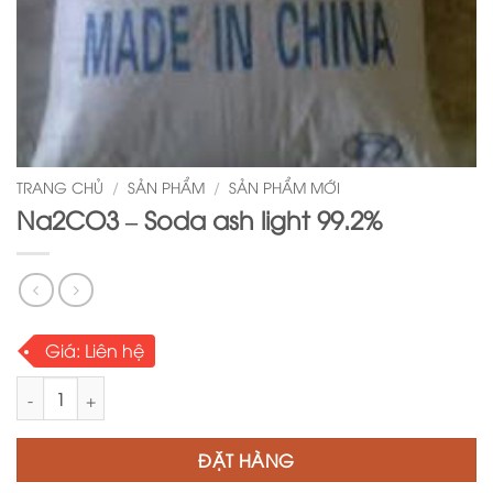
TRANG CHỦ
/
SẢN PHẨM
/
SẢN PHẨM MỚI
Na2CO3 – Soda ash light 99.2%
Giá:
Liên hệ
Na2CO3 - Soda ash light 99.2% số lượng
ĐẶT HÀNG