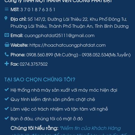
Công ty TNHH MỘT THÀNH VIÊN CƯỜNG PHÁT ĐẠT
MST:
3 7 0 1 8 7 6 3 5 1
Địa chỉ:
Số 147/2, Đường Lái Thiêu 22, Khu Phố Đông Tư,
Phường Lái Thiêu, Thành Phố Thuận An, Tỉnh Bình Dương
Email:
cuongphatdat25111@gmail.com
Website:
https://hoachatcuongphatdat.com
Phone:
0908.560.899 (Mr.Cường) - 0938.052.534(Ms.Tuyền)
Fax:
0274.3757502
TẠI SAO CHỌN CHÚNG TÔI?
Hệ thống nhà máy sản xuất với máy móc hiện đại
Quy trình kiểm định sản phẩm chặt chẽ
Làm việc có trách nhiệm và tận tâm với nghề
Bạn ở đâu, chúng tôi có mặt ở đó
Chúng tôi hiểu rằng:
"Niềm tin của Khách Hàng