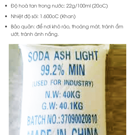
Độ hoà tan trong nước: 22g/100ml (20oC)
Nhiệt độ sôi: 1.600oC (Khan)
Bảo quản: để nơi khô ráo, thoáng mát, tránh ẩm
ướt, tránh ánh nắng.