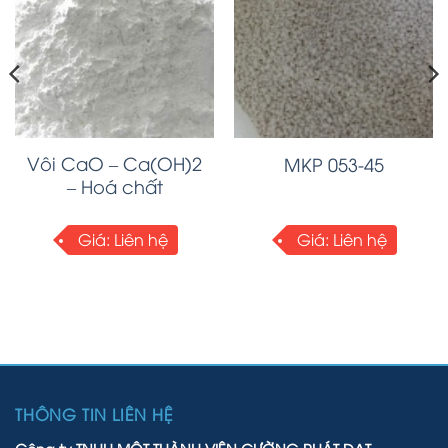
Vôi CaO – Ca(OH)2
MKP 053-45
– Hoá chất
Giá:
Liên hệ
Giá:
Liên hệ
THÔNG TIN LIÊN HỆ