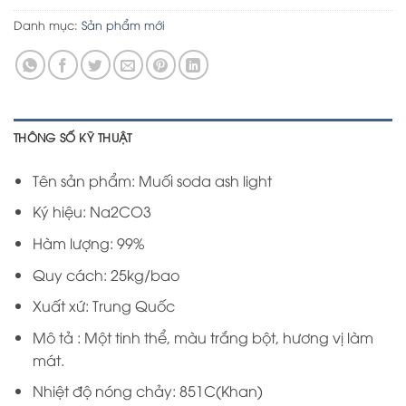
Danh mục:
Sản phẩm mới
THÔNG SỐ KỸ THUẬT
Tên sản phẩm: Muối soda ash light
Ký hiệu: Na2CO3
Hàm lượng: 99%
Quy cách: 25kg/bao
Xuất xứ: Trung Quốc
Mô tả : Một tinh thể, màu trắng bột, hương vị làm
mát.
Nhiệt độ nóng chảy: 851C(Khan)