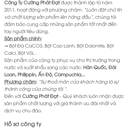
Công Ty Cường Phát Đạt
được thành lập từ năm
2011, hoạt động với phương châm:
“Luôn đặt chữ tín
và chất lượng sản phẩm lên hàng đầu”
, chúng tôi
đảm bảo cung cấp những sản phẩm tốt nhất đến
tay người tiêu dùng.
Sản phẩm chính
:
➙ Bột Đá CaCO3, Bột Cao Lanh, Bột Dolomite, Bột
Calci, Bột Vôi,..
Sản phẩm của công ty phục vụ cho thị trường trong
nước và xuất khẩu sang các nước:
Hàn Quốc, Đài
Loan, Philippin, Ấn Độ, Campuchia,..
Phương châm
:
“Sự thoả mãn của khách hàng là sự
thành công của chúng tôi ”
.
Đến với
Cường Phát Đạt
– Quý khách luôn nhận được
sản phẩm chất lượng với giá thành ưu đãi nhất và
dịch vụ chu đáo.
Hồ sơ công ty