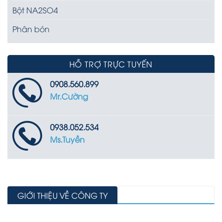
Bột NA2SO4
Phân bón
HỖ TRỢ TRỰC TUYẾN
0908.560.899
Mr.Cường
0938.052.534
Ms.Tuyền
GIỚI THIỆU VỀ CÔNG TY