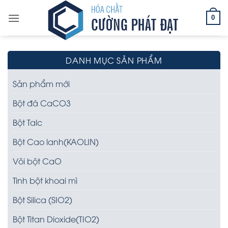
Bỏ
qua
0
nội
dung
DANH MỤC SẢN PHẨM
Sản phẩm mới
Bột đá CaCO3
Bột Talc
Bột Cao lanh(KAOLIN)
Vôi bột CaO
Tinh bột khoai mì
Bột Silica (SIO2)
Bột Titan Dioxide(TIO2)