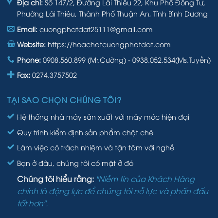
Địa chỉ:
Số 147/2, Đường Lái Thiêu 22, Khu Phố Đông Tư,
Phường Lái Thiêu, Thành Phố Thuận An, Tỉnh Bình Dương
Email:
cuongphatdat25111@gmail.com
Website:
https://hoachatcuongphatdat.com
Phone:
0908.560.899 (Mr.Cường) - 0938.052.534(Ms.Tuyền)
Fax:
0274.3757502
TẠI SAO CHỌN CHÚNG TÔI?
Hệ thống nhà máy sản xuất với máy móc hiện đại
Quy trình kiểm định sản phẩm chặt chẽ
Làm việc có trách nhiệm và tận tâm với nghề
Bạn ở đâu, chúng tôi có mặt ở đó
Chúng tôi hiểu rằng:
"Niềm tin của Khách Hàng
chính là động lực để chúng tôi nỗ lực và phấn đấu
tốt hơn".