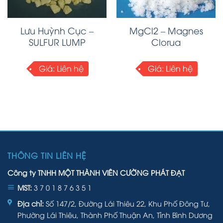
Lưu Huỳnh Cục –
MgCl2 – Magnes
SULFUR LUMP
Clorua
Giá:
Liên hệ
Giá:
Liên hệ
THÔNG TIN LIÊN HỆ
Công ty TNHH MỘT THÀNH VIÊN CƯỜNG PHÁT ĐẠT
MST:
3 7 0 1 8 7 6 3 5 1
Địa chỉ:
Số 147/2, Đường Lái Thiêu 22, Khu Phố Đông Tư,
Phường Lái Thiêu, Thành Phố Thuận An, Tỉnh Bình Dương