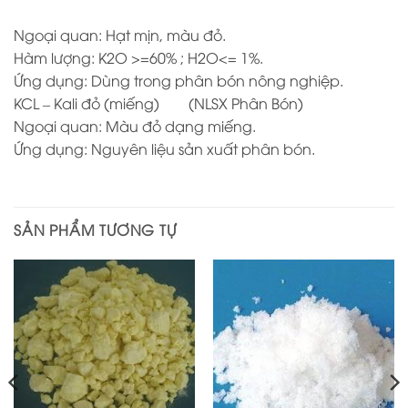
Ngoại quan: Hạt mịn, màu đỏ.
Hàm lượng: K2O >=60% ; H2O<= 1%.
Ứng dụng: Dùng trong phân bón nông nghiệp.
KCL – Kali đỏ (miếng) (NLSX Phân Bón)
Ngoại quan: Màu đỏ dạng miếng.
Ứng dụng: Nguyên liệu sản xuất phân bón.
SẢN PHẨM TƯƠNG TỰ