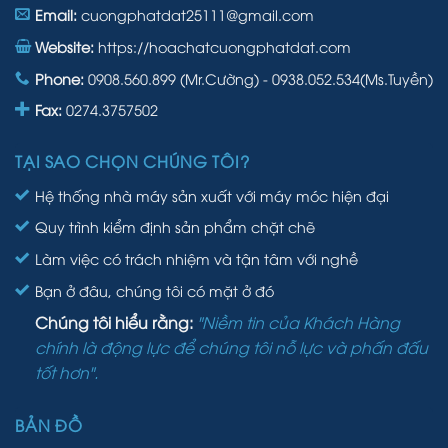
Email:
cuongphatdat25111@gmail.com
Website:
https://hoachatcuongphatdat.com
Phone:
0908.560.899 (Mr.Cường) - 0938.052.534(Ms.Tuyền)
Fax:
0274.3757502
TẠI SAO CHỌN CHÚNG TÔI?
Hệ thống nhà máy sản xuất với máy móc hiện đại
Quy trình kiểm định sản phẩm chặt chẽ
Làm việc có trách nhiệm và tận tâm với nghề
Bạn ở đâu, chúng tôi có mặt ở đó
Chúng tôi hiểu rằng:
"Niềm tin của Khách Hàng
chính là động lực để chúng tôi nỗ lực và phấn đấu
tốt hơn".
BẢN ĐỒ