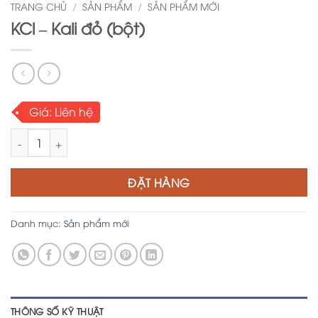
TRANG CHỦ
/
SẢN PHẨM
/
SẢN PHẨM MỚI
KCl – Kali đỏ (bột)
Giá:
Liên hệ
KCl - Kali đỏ (bột) số lượng
ĐẶT HÀNG
Danh mục:
Sản phẩm mới
THÔNG SỐ KỸ THUẬT