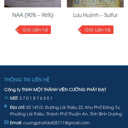
NAA (90% – 96%)
Lưu Huỳnh – Sulfur
Giá:
Liên hệ
Giá:
Liên hệ
THÔNG TIN LIÊN HỆ
Công ty TNHH MỘT THÀNH VIÊN CƯỜNG PHÁT ĐẠT
MST:
3 7 0 1 8 7 6 3 5 1
Địa chỉ:
Số 147/2, Đường Lái Thiêu 22, Khu Phố Đông Tư,
Phường Lái Thiêu, Thành Phố Thuận An, Tỉnh Bình Dương
Email:
cuongphatdat25111@gmail.com