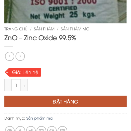
TRANG CHỦ
/
SẢN PHẨM
/
SẢN PHẨM MỚI
ZnO – Zinc Oxide 99.5%
Giá:
Liên hệ
ZnO - Zinc Oxide 99.5% số lượng
ĐẶT HÀNG
Danh mục:
Sản phẩm mới