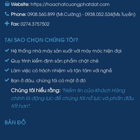
Website:
https://hoachatcuongphatdat.com
Phone:
0908.560.899 (Mr.Cường) - 0938.052.534(Ms.Tuyền)
Fax:
0274.3757502
TẠI SAO CHỌN CHÚNG TÔI?
Hệ thống nhà máy sản xuất với máy móc hiện đại
Quy trình kiểm định sản phẩm chặt chẽ
Làm việc có trách nhiệm và tận tâm với nghề
Bạn ở đâu, chúng tôi có mặt ở đó
Chúng tôi hiểu rằng:
"Niềm tin của Khách Hàng
chính là động lực để chúng tôi nỗ lực và phấn đấu
tốt hơn".
BẢN ĐỒ