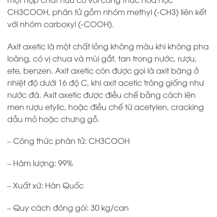
CH3COOH, phân tử gồm nhóm methyl (-CH3) liên kết
với nhóm carboxyl (-COOH).
Axit axetic là một chất lỏng không màu khi không pha
loãng, có vị chua và mùi gắt, tan trong nước, rượu,
ete, benzen. Axit axetic còn được gọi là axit băng ở
nhiệt độ dưới 16 độ C, khi axit acetic trông giống như
nước đá. Axit axetic được điều chế bằng cách lên
men rượu etylic, hoặc điều chế từ acetylen, cracking
dầu mỏ hoặc chưng gỗ.
– Công thức phân tử: CH3COOH
– Hàm lượng: 99%
– Xuất xứ: Hàn Quốc
– Quy cách đóng gói: 30 kg/can