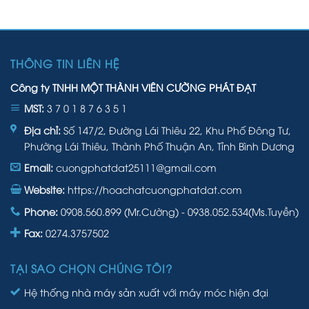
THÔNG TIN LIÊN HỆ
Công ty TNHH MỘT THÀNH VIÊN CƯỜNG PHÁT ĐẠT
MST:
3 7 0 1 8 7 6 3 5 1
Địa chỉ:
Số 147/2, Đường Lái Thiêu 22, Khu Phố Đông Tư,
Phường Lái Thiêu, Thành Phố Thuận An, Tỉnh Bình Dương
Email:
cuongphatdat25111@gmail.com
Website:
https://hoachatcuongphatdat.com
Phone:
0908.560.899 (Mr.Cường) - 0938.052.534(Ms.Tuyền)
Fax:
0274.3757502
TẠI SAO CHỌN CHÚNG TÔI?
Hệ thống nhà máy sản xuất với máy móc hiện đại