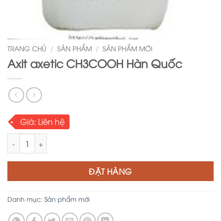
TRANG CHỦ
/
SẢN PHẨM
/
SẢN PHẨM MỚI
Axit axetic CH3COOH Hàn Quốc
Giá:
Liên hệ
Axit axetic CH3COOH Hàn Quốc số lượng
ĐẶT HÀNG
Danh mục:
Sản phẩm mới