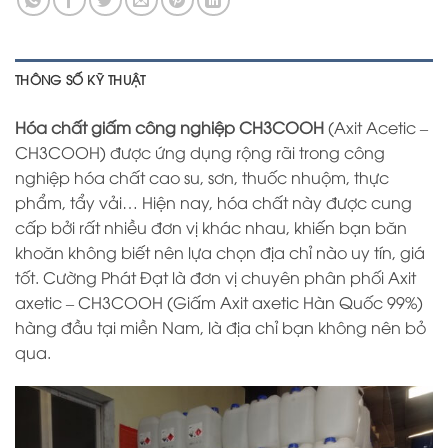
THÔNG SỐ KỸ THUẬT
Hóa chất giấm công nghiệp CH3COOH
(Axit Acetic –
CH3COOH) được ứng dụng rộng rãi trong công
nghiệp hóa chất cao su, sơn, thuốc nhuộm, thực
phẩm, tẩy vải… Hiện nay, hóa chất này được cung
cấp bởi rất nhiều đơn vị khác nhau, khiến bạn băn
khoăn không biết nên lựa chọn địa chỉ nào uy tín, giá
tốt. Cường Phát Đạt là đơn vị chuyên phân phối Axit
axetic – CH3COOH (Giấm Axit axetic Hàn Quốc 99%)
hàng đầu tại miền Nam, là địa chỉ bạn không nên bỏ
qua.