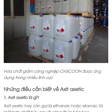
Hóa chất giấm công nghiệp CH3COOH được ứng
dụng trong nhiều lĩnh vực
Những điều cần biết về Axit axetic
1. Axit axetic là gì?
Axit axetic hay còn gọi là ethanoic hoặc etanoic, là
một hợp chất hữu cơ với công thức hóa học