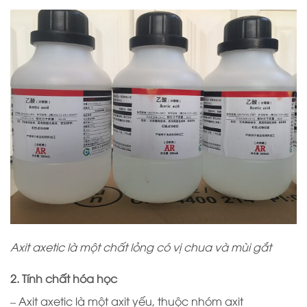
Axit axetic là một chất lỏng có vị chua và mùi gắt
2. Tính chất hóa học
– Axit axetic là một axit yếu, thuộc nhóm axit