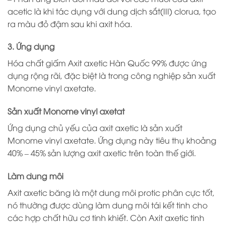
acetic là khi tác dụng với dung dịch sắt(III) clorua, tạo
ra màu đỏ đậm sau khi axit hóa.
3. Ứng dụng
Hóa chất giấm Axit axetic Hàn Quốc 99% được ứng
dụng rộng rãi, đặc biệt là trong công nghiệp sản xuất
Monome vinyl axetate.
Sản xuất Monome vinyl axetat
Ứng dụng chủ yếu của axit axetic là sản xuất
Monome vinyl axetate. Ứng dụng này tiêu thụ khoảng
40% – 45% sản lượng axit axetic trên toàn thế giới.
Làm dung môi
Axit axetic băng là một dung môi protic phân cực tốt,
nó thường được dùng làm dung môi tái kết tinh cho
các hợp chất hữu cơ tinh khiết. Còn Axit axetic tinh