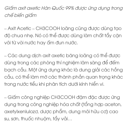
Giấm axit axetic Hàn Quốc 99% được ứng dụng trong
chế biến giấm
– Axit Acetic – CH3COOH loãng cũng được dùng tạo
độ chua nhẹ. Nó có thể được dùng làm chất tẩy cặn
vôi từ vòi nước hay ấm đun nước.
– Các dung dịch axit axetic băng loãng có thể được
dùng trong các phòng thí nghiệm lâm sàng để đếm
bạch cầu. Một ứng dụng khác là dung giải các hồng
cầu, có thể làm mờ các thành phần quan trọng khác
trong nước tiểu khi phân tích dưới kính hiển vi.
– Giấm công nghiệp CH3COOH đậm đặc được ứng
dụng trong công nghiệp hóa chất (tổng hợp aceton,
axetylxenlulozơ, dược phẩm, dung môi hữu cơ) cao
su, sơn, thuốc nhuộm, tẩy vải…