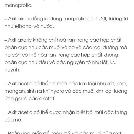
monoprotic.
– Axit axetic lỏng là dung môi protic dính ướt, tương tự
như ethanol và nước.
– Axit axetic không chỉ hoà tan trong các hợp chất
phân cực như các muối vô cơ và các loại đường mà
nó còn có thể hòa tan trong các hợp chất không
phân cực như dầu và các nguyên tố như iốt, lưu
huỳnh.
– Axit acetic có thể ăn mòn các kim loại như sắt, kẽm,
mangan, sinh ra khí hydro và các muối kim loại tương
ứng gọi là các axetat.
– Axit acetic có thể được nhận biết bởi mùi đặc trưng
của nó.
– Phản ứng biến đổi màu đối với các muối của axit