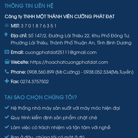
THÔNG TIN LIÊN HỆ
Công ty TNHH MỘT THÀNH VIÊN CƯỜNG PHÁT ĐẠT
MST:
3 7 0 1 8 7 6 3 5 1
Địa chỉ:
Số 147/2, Đường Lái Thiêu 22, Khu Phố Đông Tư,
Phường Lái Thiêu, Thành Phố Thuận An, Tỉnh Bình Dương
Email:
cuongphatdat25111@gmail.com
Website:
https://hoachatcuongphatdat.com
Phone:
0908.560.899 (Mr.Cường) - 0938.052.534(Ms.Tuyền)
Fax:
0274.3757502
TẠI SAO CHỌN CHÚNG TÔI?
Hệ thống nhà máy sản xuất với máy móc hiện đại
Quy trình kiểm định sản phẩm chặt chẽ
Làm việc có trách nhiệm và tận tâm với nghề
Bạn ở đâu, chúng tôi có mặt ở đó