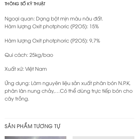
THÔNG SỐ KỸ THUẬT
Ngoại quan: Dạng bột mịn màu nâu đất.
Hàm lượng Oxit photphoric (P2O5): 15%
Hàm lượng Oxit photphoric (P2O5): 9,7%
Qui cách: 25kg/bao
Xuất xứ: Việt Nam
Ứng dụng: Làm nguyên liệu sản xuất phân bón N.P.K,
phân lân nung chảy,…Có thể dùng trực tiếp bón cho
cây trồng.
SẢN PHẨM TƯƠNG TỰ