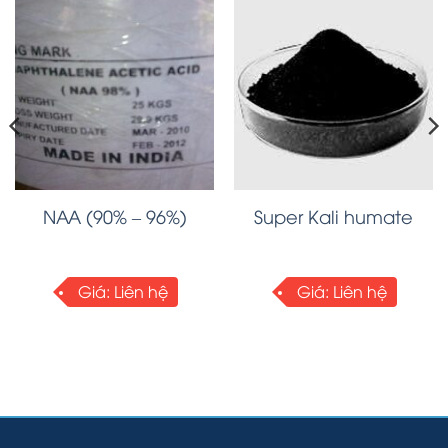
NAA (90% – 96%)
Super Kali humate
Giá:
Liên hệ
Giá:
Liên hệ