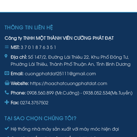
THÔNG TIN LIÊN HỆ
Công ty TNHH MỘT THÀNH VIÊN CƯỜNG PHÁT ĐẠT
MST:
3 7 0 1 8 7 6 3 5 1
Địa chỉ:
Số 147/2, Đường Lái Thiêu 22, Khu Phố Đông Tư,
Phường Lái Thiêu, Thành Phố Thuận An, Tỉnh Bình Dương
Email:
cuongphatdat25111@gmail.com
Website:
https://hoachatcuongphatdat.com
Phone:
0908.560.899 (Mr.Cường) - 0938.052.534(Ms.Tuyền)
Fax:
0274.3757502
TẠI SAO CHỌN CHÚNG TÔI?
Hệ thống nhà máy sản xuất với máy móc hiện đại