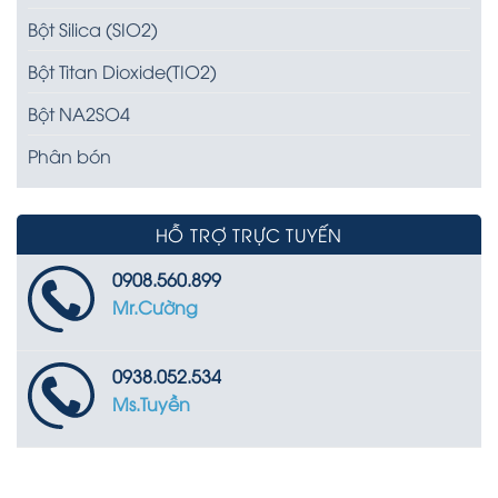
Bột Silica (SIO2)
Bột Titan Dioxide(TIO2)
Bột NA2SO4
Phân bón
HỖ TRỢ TRỰC TUYẾN
0908.560.899
Mr.Cường
0938.052.534
Ms.Tuyền