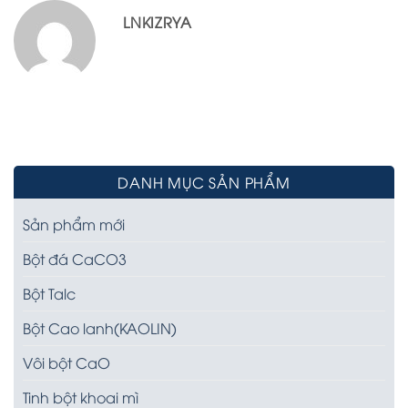
LNKIZRYA
DANH MỤC SẢN PHẨM
Sản phẩm mới
Bột đá CaCO3
Bột Talc
Bột Cao lanh(KAOLIN)
Vôi bột CaO
Tinh bột khoai mì