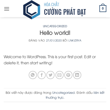
Bỏ
qua
0
nội
dung
UNCATEGORIZED
Hello world!
ĐĂNG VÀO
27/01/2020
BỞI
LNKIZRYA
Welcome to WordPress. This is your first post. Edit or
delete it, then start writing!
Bài viết này được đăng trong
Uncategorized
. Đánh dấu
liên kết
thường trực
.