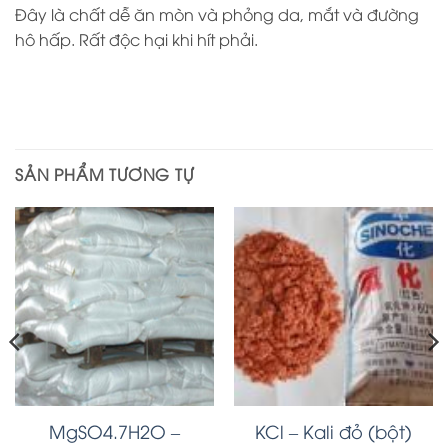
Đây là chất dễ ăn mòn và phỏng da, mắt và đường
hô hấp. Rất độc hại khi hít phải.
SẢN PHẨM TƯƠNG TỰ
MgSO4.7H2O –
KCl – Kali đỏ (bột)