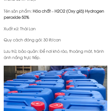
Tên sản phẩm:
Hóa chất – H2O2 (Oxy già) Hydrogen
peroxide 50%
Xuất xứ: Thái Lan
Quy cách đóng gói: 30 lít/can
Lưu trữ, bảo quản: Để nơi khô ráo, thoáng mát, tránh
ánh nắng trực tiếp.