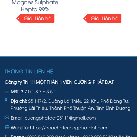
Magnes Sulphate
Hepta 99%
Giá:
Liên hệ
Giá:
Liên hệ
THÔNG TIN LIÊN HỆ
Công ty TNHH MỘT THÀNH VIÊN CƯỜNG PHÁT ĐẠT
MST:
3 7 0 1 8 7 6 3 5 1
Địa chỉ:
Số 147/2, Đường Lái Thiêu 22, Khu Phố Đông Tư,
Phường Lái Thiêu, Thành Phố Thuận An, Tỉnh Bình Dương
Email:
cuongphatdat25111@gmail.com
Website:
https://hoachatcuongphatdat.com
Phone:
0908.560.899 (Mr.Cường) - 0938.052.534(Ms.Tuyền)