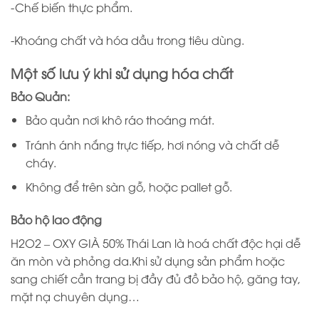
-Chế biến thực phẩm.
-Khoáng chất và hóa dầu trong tiêu dùng.
Một số lưu ý khi sử dụng hóa chất
Bảo Quản:
Bảo quản nơi khô ráo thoáng mát.
Tránh ánh nắng trực tiếp, hơi nóng và chất dễ
cháy.
Không để trên sàn gỗ, hoặc pallet gỗ.
Bảo hộ lao động
H2O2 – OXY GIÀ 50% Thái Lan là hoá chất độc hại dễ
ăn mòn và phỏng da.Khi sử dụng sản phẩm hoặc
sang chiết cần trang bị đầy đủ đồ bảo hộ, găng tay,
mặt nạ chuyên dụng…