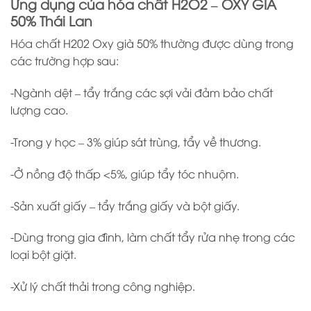
Ứng dụng của hóa chất H2O2 – OXY GIÀ
50% Thái Lan
Hóa chất H202 Oxy già 50% thường được dùng trong
các trường hợp sau:
-Ngành dệt – tẩy trắng các sợi vải đảm bảo chất
lượng cao.
-Trong y học – 3% giúp sát trùng, tẩy về thương.
-Ở nồng độ thấp <5%, giúp tẩy tóc nhuộm.
-Sản xuất giấy – tẩy trắng giấy và bột giấy.
-Dùng trong gia đình, làm chất tẩy rửa nhẹ trong các
loại bột giặt.
-Xử lý chất thải trong công nghiệp.