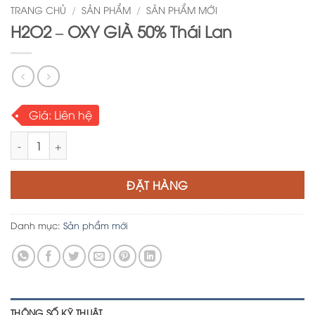
TRANG CHỦ
/
SẢN PHẨM
/
SẢN PHẨM MỚI
H2O2 – OXY GIÀ 50% Thái Lan
Giá:
Liên hệ
H2O2 - OXY GIÀ 50% Thái Lan số lượng
ĐẶT HÀNG
Danh mục:
Sản phẩm mới
THÔNG SỐ KỸ THUẬT