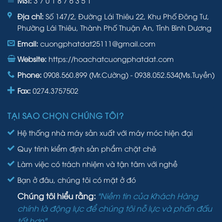
MST:
3 7 0 1 8 7 6 3 5 1
Địa chỉ:
Số 147/2, Đường Lái Thiêu 22, Khu Phố Đông Tư,
Phường Lái Thiêu, Thành Phố Thuận An, Tỉnh Bình Dương
Email:
cuongphatdat25111@gmail.com
Website:
https://hoachatcuongphatdat.com
Phone:
0908.560.899 (Mr.Cường) - 0938.052.534(Ms.Tuyền)
Fax:
0274.3757502
TẠI SAO CHỌN CHÚNG TÔI?
Hệ thống nhà máy sản xuất với máy móc hiện đại
Quy trình kiểm định sản phẩm chặt chẽ
Làm việc có trách nhiệm và tận tâm với nghề
Bạn ở đâu, chúng tôi có mặt ở đó
Chúng tôi hiểu rằng:
"Niềm tin của Khách Hàng
chính là động lực để chúng tôi nỗ lực và phấn đấu
tốt hơn".