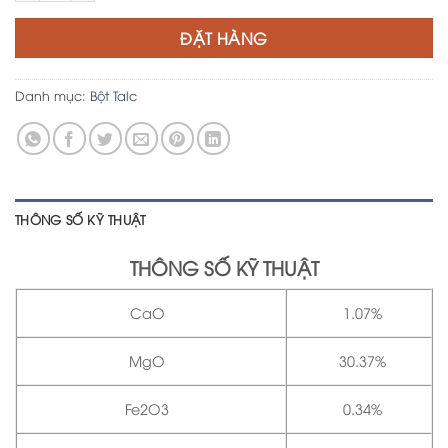
ĐẶT HÀNG
Danh mục:
Bột Talc
THÔNG SỐ KỸ THUẬT
T
HÔNG SỐ KỸ THUẬT
CaO
1.07%
MgO
30.37%
Fe2O3
0.34%