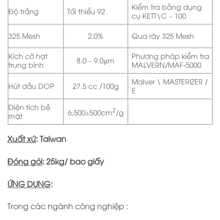
Kiểm tra bằng dụng
Độ trắng
Tối thiểu 92
cụ KETT\C – 100
325 Mesh
Qua rây 325 Mesh
2.0%
Kích cỡ hạt
Phương pháp kiểm tra
8.0 – 9.0µm
trung bình
MALVERN/MAF-5000
Malver \ MASTERIZER /
Hút dầu DOP
27.5 cc /100g
E
Diện tích bề
2
6,500±500cm
/g
mặt
Xuất xứ
: Taiwan
Đóng gói
: 2
5
kg/ bao giấ
y
ỨNG DỤNG
:
Trong các ngành công nghiệp :