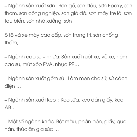
– Ngành sản xuất sơn : Sơn gỗ, sơn dầu, sơn Epoxy, sơn
thơm, sơn công nghiệp, sơn giả đá, sơn mây tre lá, sơn
tàu biển, sơn nhà xưởng, sơn
ô tô và xe máy cao cấp, sơn trang trí, sơn chống
thấm, …
– Ngành cao su – nhựa: Sản xuất ruột xe, vỏ xe, nệm
cao su, mút xốp EVA, nhựa PE…
– Ngành sản xuất gốm sứ : Làm men cho sứ, sứ cách
điện …
– Ngành sản xuất keo : Keo sữa, keo dán giấy, keo
AB…
– Một số ngành khác Bột màu, phân bón, giấy, que
hàn, thức ăn gia súc …