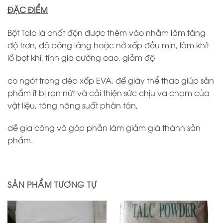
ĐẶC ĐIỂM
Bột Talc là chất độn được thêm vào nhằm làm tăng
độ trơn, độ bóng láng hoặc nở xốp đều mịn, làm khít
lỗ bọt khí, tính gia cường cao, giảm độ
co ngót trong dép xốp EVA, đế giày thể thao giúp sản
phẩm ít bị rạn nứt và cải thiện sức chịu va chạm của
vật liệu, tăng năng suất phân tán,
dễ gia công và góp phần làm giảm giá thành sản
phẩm.
SẢN PHẨM TƯƠNG TỰ