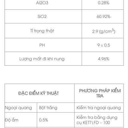
Al2O3
0.28%
SiO2
60.92%
3
Tỉ trọng thật
2.9 (g/cm
)
PH
9 ± 0.5
Lượng mất đi khi nung
4.96%
PHƯƠNG PHÁP KIỂM
ĐẶC ĐIỂM KỸ THUẬT
TRA
Ngoại quang
Bột trắng
Kiểm tra ngoại quang
Kiểm tra bằng dụng
Độ ẩm
0.5%
cụ KETT\FD – 100