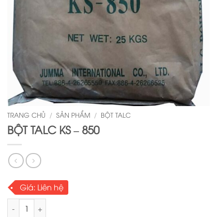
TRANG CHỦ
/
SẢN PHẨM
/
BỘT TALC
BỘT TALC KS – 850
Giá:
Liên hệ
BỘT TALC KS – 850 số lượng